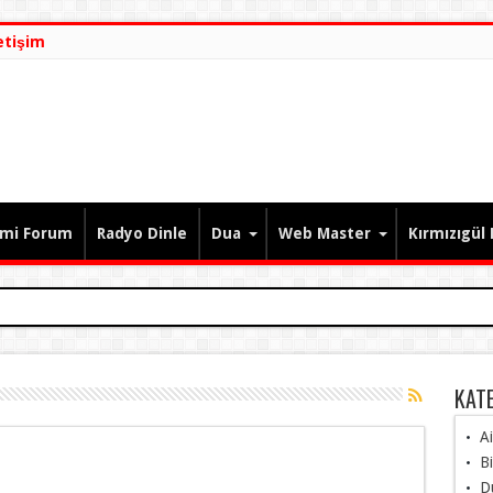
etişim
ami Forum
Radyo Dinle
Dua
Web Master
Kırmızıgül
KAT
A
Bi
D