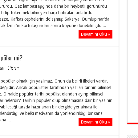
ururdu. Gaz lambası ışığında daha bir heybetli görünürdü
itip tükenmek bilmeyen harp hatıraları anlatırdı.
zze, Kafkas cephelerini dolaşmış; Sakarya, Dumlupınar’da
ak İzmir’in kurtuluşundan sonra köyüne dönebilmişti. ...
Devamını Oku »
opüler mi?
dan
5 Yorum
popüler olmak için yazılmaz. Onun da belirli ilkeleri vardır.
 değildir. Ancak popülistler tarafından yazılan tarihin bilimsel
z. O halde popüler tarihi popülist olandan ayırıp bilimsel
lar nelerdir? Tarihin popüler olup olmamasına dair bir yazının
abileceği tarzda hazırlanan bir dergide yer alması ile
endirdiği ve belki medyanın da yönlendirildiği bir sanal
ına ...
Devamını Oku »