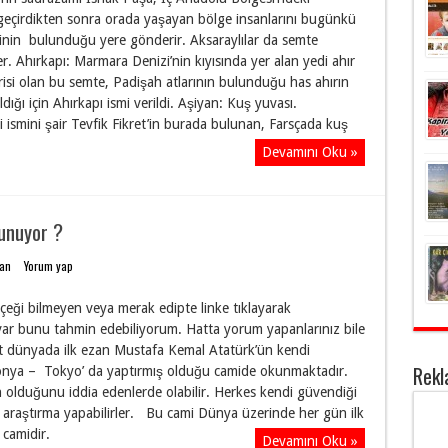
 geçirdikten sonra orada yaşayan bölge insanlarını bugünkü
inin bulunduğu yere gönderir. Aksaraylılar da semte
ler. Ahırkapı: Marmara Denizi’nin kıyısında yer alan yedi ahır
risi olan bu semte, Padişah atlarının bulunduğu has ahırın
dığı için Ahırkapı ismi verildi. Aşiyan: Kuş yuvası.
smini şair Tevfik Fikret’in burada bulunan, Farsçada kuş
Devamını Oku »
unuyor ?
dan
Yorum yap
çeği bilmeyen veya merak edipte linke tıklayarak
var bunu tahmin edebiliyorum. Hatta yorum yapanlarınız bile
et dünyada ilk ezan Mustafa Kemal Atatürk’ün kendi
Rek
ponya – Tokyo’ da yaptırmış olduğu camide okunmaktadır.
 olduğunu iddia edenlerde olabilir. Herkes kendi güvendiği
araştırma yapabilirler. Bu cami Dünya üzerinde her gün ilk
camidir.
Devamını Oku »