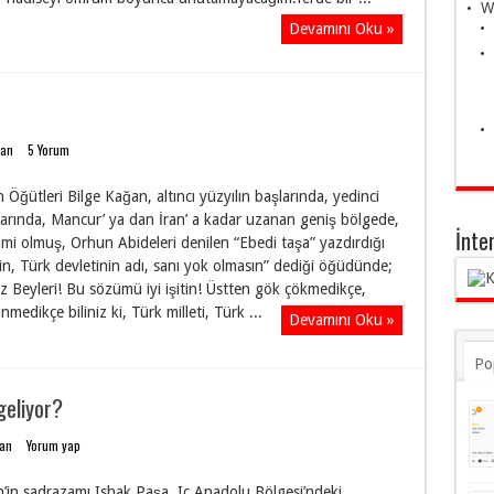
W
Devamını Oku »
dan
5 Yorum
 Öğütleri Bilge Kağan, altıncı yüzyılın başlarında, yedinci
alarında, Mancur’ ya dan İran’ a kadar uzanan geniş bölgede,
İnte
imi olmuş, Orhun Abideleri denilen “Ebedi taşa” yazdırdığı
nin, Türk devletinin adı, sanı yok olmasın” dediği öğüdünde;
 Beyleri! Bu sözümü iyi işitin! Üstten gök çökmedikçe,
inmedikçe biliniz ki, Türk milleti, Türk ...
Devamını Oku »
Po
geliyor?
dan
Yorum yap
h’in sadrazamı Ishak Paşa, Iç Anadolu Bölgesi’ndeki