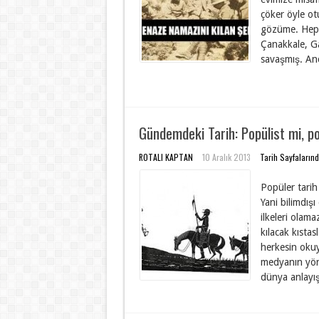
çöker öyle ot
gözüme. Hep b
Çanakkale, Ga
savaşmış. Anc
Gündemdeki Tarih: Popülist mi, p
ROTALI KAPTAN
10 Aralık 2013
Tarih Sayfaların
Popüler tarih 
Yani bilimdışı
ilkeleri olama
kılacak kıstas
herkesin okuy
medyanın yönl
dünya anlayış