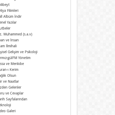
libeyt
liya Filimleri
ll Albüm İndir
nel Yazılar
utbeler
z. Muhammed (s.a.v)
man ve İnsan
lam İlmihali
şisel Gelişim ve Psikoloji
ırmızıgülFM Yönetim
ıssa ve Menkıbe
uran-ı Kerim
ğlık Olsun
ir ve Naatlar
izden Gelenler
oru ve Cevaplar
rih Sayfalarından
knoloji
deo Galeri