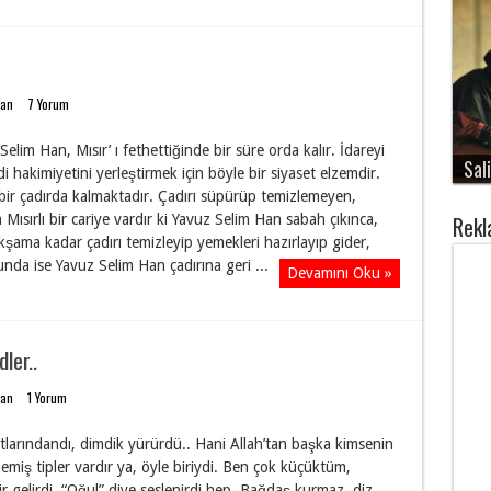
dan
7 Yorum
elim Han, Mısır’ ı fethettiğinde bir süre orda kalır. İdareyi
Sali
di hakimiyetini yerleştirmek için böyle bir siyaset elzemdir.
bir çadırda kalmaktadır. Çadırı süpürüp temizlemeyen,
Mısırlı bir cariye vardır ki Yavuz Selim Han sabah çıkınca,
Rek
akşama kadar çadırı temizleyip yemekleri hazırlayıp gider,
da ise Yavuz Selim Han çadırına geri ...
Devamını Oku »
ler..
dan
1 Yorum
arındandı, dimdik yürürdü.. Hani Allah’tan başka kimsenin
miş tipler vardır ya, öyle biriydi. Ben çok küçüktüm,
ir gelirdi. “Oğul” diye seslenirdi hep. Bağdaş kurmaz, diz