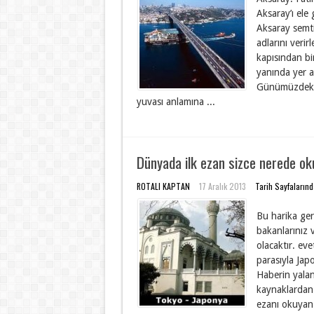
Aksaray’ı ele
Aksaray semt
adlarını verir
kapısından bi
yanında yer al
Günümüzdeki i
yuvası anlamına ...
Dünyada ilk ezan sizce nerede ok
ROTALI KAPTAN
17 Aralık 2013
Tarih Sayfaların
Bu harika ger
bakanlarınız 
olacaktır. ev
parasıyla Ja
Haberin yalan
kaynaklardan 
ezanı okuyan 