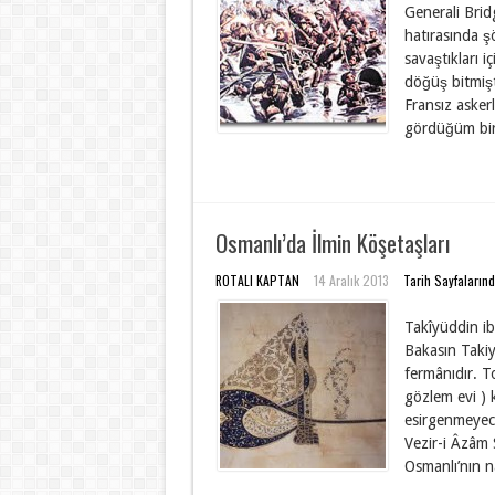
Generali Brid
hatırasında şö
savaştıkları 
döğüş bitmişt
Fransız asker
gördüğüm bir
Osmanlı’da İlmin Köşetaşları
ROTALI KAPTAN
14 Aralık 2013
Tarih Sayfaların
Takîyüddin i
Bakasın Taki
fermânıdır. To
gözlem evi ) 
esirgenmeyecek
Vezir-i Âzâm
Osmanlı’nın n