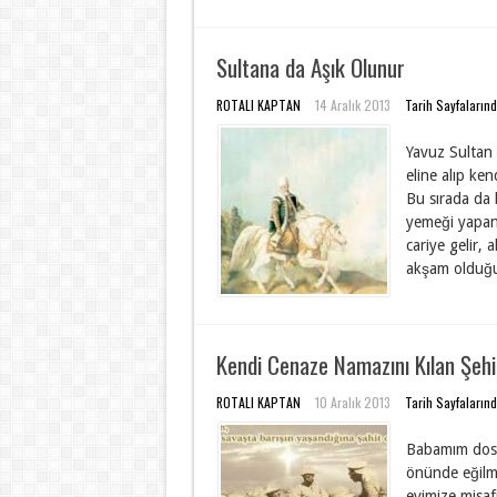
Sultana da Aşık Olunur
ROTALI KAPTAN
14 Aralık 2013
Tarih Sayfaların
Yavuz Sultan S
eline alıp ken
Bu sırada da 
yemeği yapan 
cariye gelir, 
akşam olduğun
Kendi Cenaze Namazını Kılan Şehid
ROTALI KAPTAN
10 Aralık 2013
Tarih Sayfaların
Babamım dostl
önünde eğilme
evimize misaf