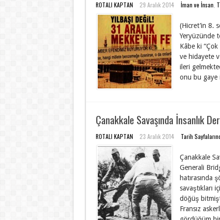
ROTALI KAPTAN
29 Aralık 2014
İman ve İnsan
,
T
(Hicret’in 8.
Yeryüzünde te
Kâbe ki “Çok 
ve hidayete ve
ileri gelmekte
onu bu gaye iç
Çanakkale Savaşında İnsanlık Der
ROTALI KAPTAN
23 Aralık 2014
Tarih Sayfaların
Çanakkale Sav
Generali Brid
hatırasında şö
savaştıkları 
döğüş bitmişt
Fransız asker
gördüğüm bir