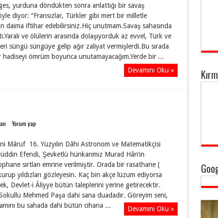
ges, yurduna döndükten sonra anlattığı bir savaş
yle diyor: “Fransızlar, Türkler gibi mert bir milletle
için daima iftihar edebilirsiniz.Hiç unutmam.Savaş sahasında
i.Yaralı ve ölülerin arasında dolaşıyorduk az evvel, Türk ve
leri süngü süngüye gelip ağır zaliyat vermişlerdi.Bu sırada
 hadiseyi ömrüm boyunca unutamayacağım.Yerde bir ...
Devamını Oku »
Kırm
dan
Yorum yap
bni Mâruf 16. Yüzyılın Dâhi Astronom ve Matematikçisi
yüddin Efendi, Şevketlü hünkarımız Murad Hân’ın
phane sırtları emrine verilmiştir. Orada bir rasathane (
Goog
kurup yıldızları gözleyesin. Kaç bin akçe lüzum ediyorsa
, Devlet-i Âliyye bütün taleplerini yerine getirecektir.
 Sokullu Mehmed Paşa dahi sana duadadır. Göreyim seni,
amını bu sahada dahi bütün cihana ...
Devamını Oku »