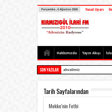
Yasal Uyarı
İl
Perşembe , 6 Ağustos 2026
Hakkımızda
Yayın Akışı
İsl
SON YAZILAR
Lanet Olsun Terör e
Tarih Sayfalarından
Mekke’nin Fethi