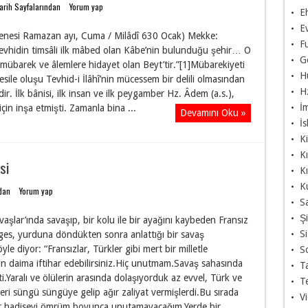
arih Sayfalarından
Yorum yap
Eh
Ev
 senesi Ramazan ayı, Cuma / Milâdî 630 Ocak) Mekke:
Fu
vhidin timsâli ilk mâbed olan Kâbe’nin bulunduğu şe­hir… O
Ge
mübarek ve âlemlere hidayet olan Beyt’tir.”[1]Mübare­kiyeti
H
sile oluşu Tevhid-i İlâhî’nin mücessem bir delili olmasın­dan
H
dir. İlk bânisi, ilk insan ve ilk peygamber Hz. Âdem (a.s.),
İ
in inşa et­mişti. Zamanla bina ...
Devamını Oku »
İs
Ki
K
si
K
K
dan
Yorum yap
Sa
Şi
aşlar’ında savaşıp, bir kolu ile bir ayağını kaybeden Fransız
S
ges, yurduna döndükten sonra anlattığı bir savaş
yle diyor: “Fransızlar, Türkler gibi mert bir milletle
S
için daima iftihar edebilirsiniz.Hiç unutmam.Savaş sahasında
Ta
i.Yaralı ve ölülerin arasında dolaşıyorduk az evvel, Türk ve
Te
leri süngü süngüye gelip ağır zaliyat vermişlerdi.Bu sırada
Vi
 hadiseyi ömrüm boyunca unutamayacağım.Yerde bir ...