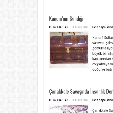
Kanuni’nin Sandığı
ROTALI KAPTAN
17 Aralık 2013
Tarih Sayfaların
Kanunî Sultan
vasiyeti, şahs
gömülmesiydi
büyük bir cih
kapılanndan 
coğrafyaya ya
doğu ve batı 
Çanakkale Savaşında İnsanlık Der
ROTALI KAPTAN
17 Aralık 2013
Tarih Sayfaların
Çanakkale Sav