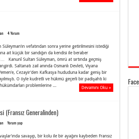
dan
4 Yorum
 Süleyman’ın vefatından sonra yerine getirilmesini istediği
ına ait küçük bir sandığın da kendisi ile beraber
… Kanunî Sultan Süleyman, ömrü at sırtında geçmiş
angirdi. Saltanatı zail anında Osmanlı Devleti, Viyana
Yemen’e, Cezayir’den Kafkasya hududuna kadar geniş bir
yılmıştı. O öyle kudretli ve hükmü geçerli bir padişahtı ki
Face
hükümdarları problemlerine ...
Devamını Oku »
si (Fransız Generalinden)
dan
Yorum yap
aşlar’ında savaşıp, bir kolu ile bir ayağını kaybeden Fransız