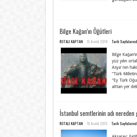
Bilge Kağan’ın Öğütleri
ROTALI KAPTAN
15 Aralık 2014
Tarih Sayfaların
Bilge Kağan’ın
yüz yılın ort
Asya’ nın hak
”Türk Milleti
“Ey Türk Oğuz
alttan yer del
İstanbul semtlerinin adı nereden 
ROTALI KAPTAN
18 Aralık 2013
Tarih Sayfaların
Aksaray: Fati