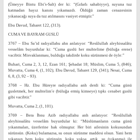
(Ümeyye Bintu Ebi’s-Salt) der ki: “(Gıfarlı sahabiyye), suyuna tuz
katmadan hayız kanını yıkamazdı. Öldüğü zaman cenazesinin
yıkanacağı suya da tuz atılmasını vasiyet etmiştir.”
Ebu Davud, Taharet 122, (313).
CUMA VE BAYRAM GUSLÜ
3767 – Ebu Sa’id radıyallahu ahn anlatıyor: “Resûlullah aleyhissalâtu
vesselâm buyurdular ki: “Cuma guslü her muhtelime (büluğa erene)
vacibtir. Misvaklanması, bulduğu takdirde koku sürünmesi de öyle:”
Buhari, Cuma 2, 3, 12, Ezan 161; Şehadat 18; Müslim, Cuma 5, (846);
Muvatta, Cuma 4, (1, 102); Ebu Davud, Taharet 129, (341); Nesai, Cuma
6, 8, (3, 92 – 93).
3768 – Hz. Ebu Hüreyre radıyallahu anh derdi ki: “Cuma günü
gusletmek, her muhtelim’e (büluğa ermiş kimseye) tıpkı cenabet guslü
gibi vacibtir.”
Muvatta, Cuma 2, (1, 101).
3769 – Bera İbnu Azib radıyallahu anh anlatıyor: “Resûlullah
aleyhissalâtu vesselâm buyurdular ki: “Müslümanların cuma günü
yıkanmaları, üzerlerine hak olmuştur. Her biri ailesinin kokusundan
sürünsün. (Koku) bulamazsa, su onun sürünme maddesi olsun. Yani hem
yıkansın hem koku sürünsün, koku yoksa, artık, su (yıkanma) ile