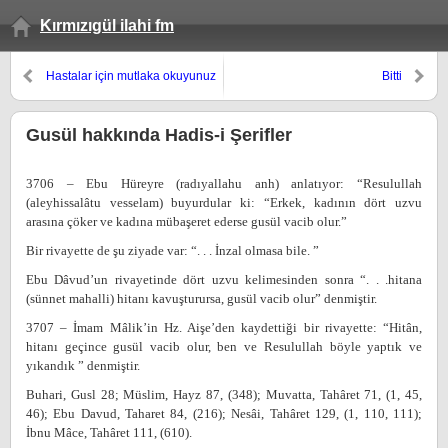
Kırmızıgül ilahi fm
Hastalar için mutlaka okuyunuz
Bitti
Gusül hakkında Hadis-i Şerifler
3706 – Ebu Hüreyre (radıyallahu anh) anlatıyor: “Resulullah
(aleyhissalâtu vesselam) buyurdular ki: “Erkek, kadının dört uzvu
arasına çöker ve kadına mübaşeret ederse gusül vacib olur.”
Bir rivayette de şu ziyade var: “. . . İnzal olmasa bile. ”
Ebu Dâvud’un rivayetinde dört uzvu kelimesinden sonra “. . .hitana
(sünnet mahalli) hitanı kavuşturursa, gusül vacib olur” denmiştir.
3707 – İmam Mâlik’in Hz. Aişe’den kaydettiği bir rivayette: “Hitân,
hitanı geçince gusül vacib olur, ben ve Resulullah böyle yaptık ve
yıkandık ” denmiştir.
Buhari, Gusl 28; Müslim, Hayz 87, (348); Muvatta, Tahâret 71, (1, 45,
46); Ebu Davud, Taharet 84, (216); Nesâi, Tahâret 129, (1, 110, 111);
İbnu Mâce, Tahâret 111, (610).