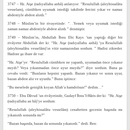
3747 – Hz. Aişe (radıyallahu anhâ) anlatıyor: “Resulullah (aleyhissalâtu
vesselam), cünübken uyumak istediği takdirde fercini yıkar ve namaz
abdestiyle abdest alırdı.”
3748 – Müslim’in bir rivayetinde: “. .Yemek veya uyumak istediği
zaman namaz abdestiyle abdest alırdı ” denmiştir.
3749 – Müslim’in, Abdullah İbnu Ebi Kays ‘tan yaptığı diğer bir
rivâyette Abdullah der ki: “Hz. Aişe (radıyallahu anhâ) ‘ya Resulullah
(aleyhissalâtu vesselâm)’ın vitir namazından sordum. ” Hadisi zikreder.
Hadiste şu ibare de var:
“Hz. Aişe’ye: “Resulullah cünübken ne yapardı, uyumadan önce yıkanır
mıydı? Veya yıkanmadan önce uyur muydu?” diye sordum. Bana şu
cevabı verdi: “Bunların hepsini yapardı. Bazan yıkanır ve sonra uyur,
bazan abdest alır ve uyurdu.” Bunu işitince:
“Bu meselede genişlik koyan Allah’a hamdolsun!” dedim…”
3750 – Ebu Dâvud ‘un rivâyetinde, Gudayf İbnu’I-Hâris der ki: “Hz. Aişe
(radıyallahu an hâ)’ye sordum:
“Resulullah (aleyhissalâtu vesselâm) cenabetten gecenin başında mı
yıkanırdı sonunda mı?”
“Bazan başında, bazan da sonunda yıkanırdı.” dedi. Ben: