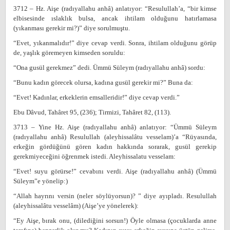
3712 – Hz. Aişe (radıyallahu anhâ) anlatıyor: “Resulullah’a, “bir kimse
elbisesinde ıslaklık bulsa, ancak ihtilam olduğunu hatırlamasa
(yıkanması gerekir mi?)” diye sorulmuştu.
“Evet, yıkanmalıdır!” diye cevap verdi. Sonra, ihtilam olduğunu görüp
de, yaşlık göremeyen kimseden soruldu:
“Ona gusül gerekmez” dedi. Ümmü Süleym (radıyallahu anhâ) sordu:
“Bunu kadın görecek olursa, kadına gusül gerekir mi?” Buna da:
“Evet! Kadınlar, erkeklerin emsalleridir!” diye cevap verdi.”
Ebu Dâvud, Tahâret 95, (236); Tirmizi, Tahâret 82, (113).
3713 – Yine Hz. Aişe (radıyallahu anhâ) anlatıyor: “Ümmü Süleym
(radıyallahu anhâ) Resulullah (aleyhissalâtu vesselam)’a “Rüyasında,
erkeğin gördüğünü gören kadın hakkında sorarak, gusül gerekip
gerekmiyeceğini öğrenmek istedi. Aleyhissalatu vesselam:
“Evet! suyu görürse!” cevabını verdi. Aişe (radıyallahu anhâ) (Ümmü
Süleym”e yönelip:)
“Allah hayrını versin (neler söylüyorsun)? ” diye ayıpladı. Resulullah
(aleyhissalâtu vesselâm) (Aişe’ye yönelerek):
“Ey Aişe, bırak onu, (dilediğini sorsun!) Öyle olmasa (çocuklarda anne