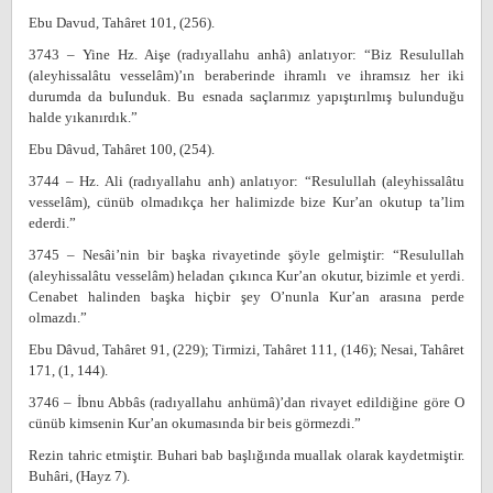
Ebu Davud, Tahâret 101, (256).
3743 – Yine Hz. Aişe (radıyallahu anhâ) anlatıyor: “Biz Resulullah
(aleyhissalâtu vesselâm)’ın beraberinde ihramlı ve ihramsız her iki
durumda da buIunduk. Bu esnada saçlarımız yapıştırılmış bulunduğu
halde yıkanırdık.”
Ebu Dâvud, Tahâret 100, (254).
3744 – Hz. Ali (radıyallahu anh) anlatıyor: “Resulullah (aleyhissalâtu
vesselâm), cünüb olmadıkça her halimizde bize Kur’an okutup ta’lim
ederdi.”
3745 – Nesâi’nin bir başka rivayetinde şöyle gelmiştir: “Resulullah
(aleyhissalâtu vesselâm) heladan çıkınca Kur’an okutur, bizimle et yerdi.
Cenabet halinden başka hiçbir şey O’nunla Kur’an arasına perde
olmazdı.”
Ebu Dâvud, Tahâret 91, (229); Tirmizi, Tahâret 111, (146); Nesai, Tahâret
171, (1, 144).
3746 – İbnu Abbâs (radıyallahu anhümâ)’dan rivayet edildiğine göre O
cünüb kimsenin Kur’an okumasında bir beis görmezdi.”
Rezin tahric etmiştir. Buhari bab başlığında muallak olarak kaydetmiştir.
Buhâri, (Hayz 7).