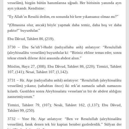
vesselâm), birgün bütün hanımlarına uğradı. Her birisinin yanında ayrı
ayrı yıkandı. Kendisine:
“Ey Allah’ın Resulü dedim, en sonunda bir kere yıkansanız olmaz mı?”
“(Olmasına olur, ancak) böyle yapmak daha temiz, daha hoş ve daha
paktır!” buyurdular.”
Ebu Dâvud, Tahâret 86, (219).
3730 – Ebu Sa’idi’l-Hudri (radıyallahu anh) anlatıyor: “Resulullah
(aleyhissalâtu vesselâm) buyurdular ki: “Biriniz ehline temas eder, sonra
tekrar etmek dilerse ikisi arasında abdest alsın.”
Müslim, Hayz 27, (308); Ebu Dâvud, Tahâret 86, (220); Tirmizi, Tahâret
107, (141); Nesai, Tahâret 107, (1,142).
3731 – Hz. Aişe (radıyallahu anhâ) anlatıyor: “Resulullah (aleyhissalâtu
vesselâm) yıkanır, (sabahtan önce) iki rek’at namazla sabah namazını
kılardı. Gusülden sonra Aleyhissalatu vesselam’ın bir de abdest aldığını
zannetmiyorum.”
Tirmizi, Tahâret 79, (107); Nesâi, Tahâret 162, (1,137); Ebu Dâvud,
Tahâret 99, (250).
3732 – Yine Hz. Aişe anlatıyor: “Ben ve Resulullah (aleyhissalâtu
vesselâm), farak denen tek bir kaptan beraber guslederdik.” Süfyan der