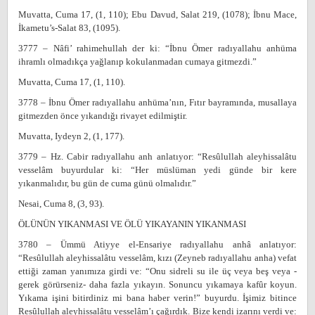
Muvatta, Cuma 17, (1, 110); Ebu Davud, Salat 219, (1078); İbnu Mace,
İkametu’s-Salat 83, (1095).
3777 – Nâfi’ rahimehullah der ki: “İbnu Ömer radıyallahu anhüma
ihramlı olmadıkça yağlanıp kokulanmadan cumaya gitmezdi.”
Muvatta, Cuma 17, (1, 110).
3778 – İbnu Ömer radıyallahu anhüma’nın, Fıtır bayramında, musallaya
gitmezden önce yıkandığı rivayet edilmiştir.
Muvatta, Iydeyn 2, (1, 177).
3779 – Hz. Cabir radıyallahu anh anlatıyor: “Resûlullah aleyhissalâtu
vesselâm buyurdular ki: “Her müslüman yedi günde bir kere
yıkanmalıdır, bu gün de cuma günü olmalıdır.”
Nesai, Cuma 8, (3, 93).
ÖLÜNÜN YIKANMASI VE ÖLÜ YIKAYANIN YIKANMASI
3780 – Ümmü Atiyye el-Ensariye radıyallahu anhâ anlatıyor:
“Resûlullah aleyhissalâtu vesselâm, kızı (Zeyneb radıyallahu anha) vefat
ettiği zaman yanımıza girdi ve: “Onu sidreli su ile üç veya beş veya -
gerek görürseniz- daha fazla yıkayın. Sonuncu yıkamaya kafûr koyun.
Yıkama işini bitirdiniz mi bana haber verin!” buyurdu. İşimiz bitince
Resûlullah aleyhissalâtu vesselâm’ı çağırdık. Bize kendi izarını verdi ve: