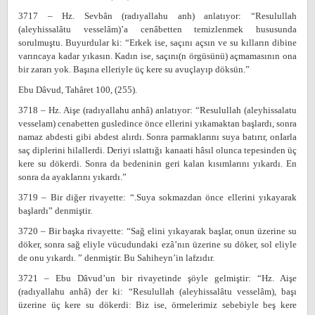
3717 – Hz. Sevbân (radıyallahu anh) anlatıyor: “Resulullah
(aleyhissalâtu vesselâm)’a cenâbetten temizlenmek hususunda
sorulmuştu. Buyurdular ki: “Erkek ise, saçını açsın ve su kılların dibine
varıncaya kadar yıkasın. Kadın ise, saçını(n örgüsünü) açmamasının ona
bir zararı yok. Başına elleriyle üç kere su avuçlayıp döksün.”
Ebu Dâvud, Tahâret 100, (255).
3718 – Hz. Aişe (radıyallahu anhâ) anlatıyor: “Resulullah (aleyhissalatu
vesselam) cenabetten gusledince önce ellerini yıkamaktan başlardı, sonra
namaz abdesti gibi abdest alırdı. Sonra parmaklarını suya batırır, onIarla
saç diplerini hilallerdi. Deriyi ıslattığı kanaati hâsıl olunca tepesinden üç
kere su dökerdi. Sonra da bedeninin geri kalan kısımlarını yıkardı. En
sonra da ayakIarını yıkardı.”
3719 – Bir diğer rivayette: “.Suya sokmazdan önce ellerini yıkayarak
başlardı” denmiştir.
3720 – Bir başka rivayette: “Sağ elini yıkayarak başlar, onun üzerine su
döker, sonra sağ eliyle vücudundaki ezâ’nın üzerine su döker, sol eliyle
de onu yıkardı. ” denmiştir. Bu Sahiheyn’in lafzıdır.
3721 – Ebu Dâvud’un bir rivayetinde şöyle gelmiştir: “Hz. Aişe
(radıyallahu anhâ) der ki: “Resulullah (aleyhissalâtu vesselâm), başı
üzerine üç kere su dökerdi: Biz ise, örmelerimiz sebebiyle beş kere