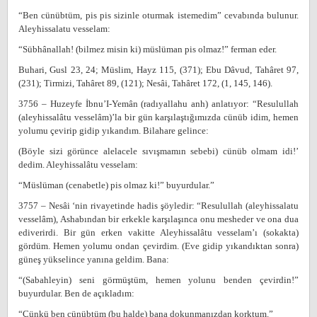
“Ben cünübtüm, pis pis sizinle oturmak istemedim” cevabında bulunur.
Aleyhissalatu vesselam:
“Sübhânallah! (bilmez misin ki) müslüman pis olmaz!” ferman eder.
Buhari, Gusl 23, 24; Müslim, Hayz 115, (371); Ebu Dâvud, Tahâret 97,
(231); Tirmizi, Tahâret 89, (121); Nesâi, Tahâret 172, (1, 145, 146).
3756 – Huzeyfe İbnu’I-Yemân (radıyallahu anh) anlatıyor: “Resulullah
(aleyhissalâtu vesselâm)’la bir gün karşılaştığımızda cünüb idim, hemen
yolumu çevirip gidip yıkandım. Bilahare gelince:
(Böyle sizi görünce alelacele sıvışmamın sebebi) cünüb olmam idi!’
dedim. Aleyhissalâtu vesselam:
“Müslüman (cenabetle) pis olmaz ki!” buyurdular.”
3757 – Nesâi ‘nin rivayetinde hadis şöyledir: “Resulullah (aleyhissalatu
vesselâm), Ashabından bir erkekle karşılaşınca onu mesheder ve ona dua
ediverirdi. Bir gün erken vakitte Aleyhissalâtu vesselam’ı (sokakta)
gördüm. Hemen yolumu ondan çevirdim. (Eve gidip yıkandıktan sonra)
güneş yükselince yanına geldim. Bana:
“(Sabahleyin) seni görmüştüm, hemen yolunu benden çevirdin!”
buyurdular. Ben de açıkladım:
“Çünkü ben cünübtüm (bu halde) bana dokunmanızdan korktum.”