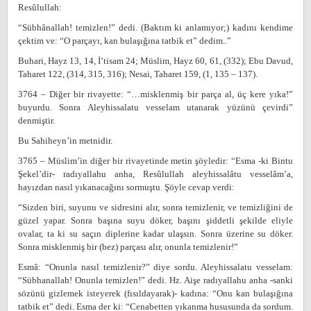
Resûlullah:
“Sübhânallah! temizlen!” dedi. (Baktım ki anlamıyor;) kadını kendime
çektim ve: “O parçayı, kan bulaşığına tatbik et” dedim..”
Buhari, Hayz 13, 14, İ’tisam 24; Müslim, Hayz 60, 61, (332); Ebu Davud,
Taharet 122, (314, 315, 316); Nesai, Taharet 159, (1, 135 – 137).
3764 – Diğer bir rivayette: “…misklenmiş bir parça al, üç kere yıka!”
buyurdu. Sonra Aleyhissalatu vesselam utanarak yüzünü çevirdi”
denmiştir.
Bu Sahiheyn’in metnidir.
3765 – Müslim’in diğer bir rivayetinde metin şöyledir: “Esma -ki Bintu
Şekel’dir- radıyallahu anha, Resûlullah aleyhissalâtu vesselâm’a,
hayızdan nasıl yıkanacağını sormuştu. Şöyle cevap verdi:
“Sizden biri, suyunu ve sidresini alır, sonra temizlenir, ve temizliğini de
güzel yapar. Sonra başına suyu döker, başını şiddetli şekilde eliyle
ovalar, ta ki su saçın diplerine kadar ulaşsın. Sonra üzerine su döker.
Sonra misklenmiş bir (bez) parçası alır, onunla temizlenir!”
Esmâ: “Onunla nasıl temizlenir?” diye sordu. Aleyhissalatu vesselam:
“Sübhanallah! Onunla temizlen!” dedi. Hz. Aişe radıyallahu anha -sanki
sözünü gizlemek isteyerek (fısıldayarak)- kadına: “Onu kan bulaşığına
tatbik et” dedi. Esma der ki: “Cenabetten yıkanma hususunda da sordum.