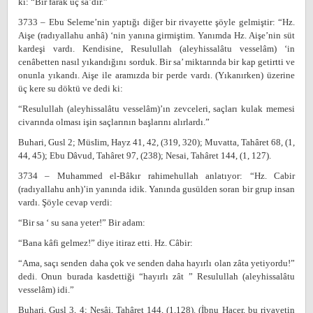
ki: “Bir farak üç sa’dır.”
3733 – Ebu Seleme’nin yaptığı diğer bir rivayette şöyle gelmiştir: “Hz.
Aişe (radıyallahu anhâ) ‘nin yanına girmiştim. Yanımda Hz. Aişe’nin süt
kardeşi vardı. Kendisine, Resulullah (aleyhissalâtu vesselâm) ‘in
cenâbetten nasıl yıkandığını sorduk. Bir sa’ miktarında bir kap getirtti ve
onunla yıkandı. Aişe ile aramızda bir perde vardı. (Yıkanırken) üzerine
üç kere su döktü ve dedi ki:
“Resulullah (aleyhissalâtu vesselâm)’ın zevceleri, saçları kulak memesi
civarında olması işin saçlarının başlarını alırlardı.”
Buhari, Gusl 2; MüsIim, Hayz 41, 42, (319, 320); Muvatta, Tahâret 68, (1,
44, 45); Ebu Dâvud, Tahâret 97, (238); Nesai, Tahâret 144, (1, 127).
3734 – Muhammed el-Bâkır rahimehullah anlatıyor: “Hz. Cabir
(radıyallahu anh)’in yanında idik. Yanında gusülden soran bir grup insan
vardı. Şöyle cevap verdi:
“Bir sa ‘ su sana yeter!” Bir adam:
“Bana kâfi gelmez!” diye itiraz etti. Hz. Câbir:
“Ama, saçı senden daha çok ve senden daha hayırlı olan zâta yetiyordu!”
dedi. Onun burada kasdettiği “hayırlı zât ” Resulullah (aleyhissalâtu
vesselâm) idi.”
Buhari, Gusl 3, 4; Nesâi, Tahâret 144, (1,128). (İbnu Hacer, bu rivayetin