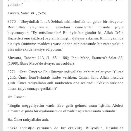
yetinsin.”
Tirmizi, Salat 381, (525).
3770 – Ubeydullah İbnu’s-Sebbak rahimehullah’tan gelen bir rivayette,
Resûlullah aleyhissalâtu vesselâm cumalardan birinde şöyle
buyurmuştur: “Ey müslümanlar! Bu öyle bir gündür ki, Allah Teâla
Hazretleri onu (sizlere) bayram kılmıştır, öyleyse yıkanın. Kimin yanında
bir tiyb (sürünme maddesi) varsa ondan sürünmesinde bir zarar yoktur.
Size misvakı da tavsiye ediyorum.”
Muvatta, Taharet 113, (1, 65 – 66); İbnu Mace, İkametu’s-Salat 83,
(1098). (İbnu Mace’de rivayet mevsuldur).
3771 – İbnu Ömer ve Ebu Hüreyre radıyallahu anhüm anlatıyor: “Cuma
günü, Ömer İbnu’l-Hattab hutbe verirken, Osman İbnu Affan mescide
girdi. Ömer radıyallahu anh minberden ona seslendi: “Vaktin farkında
mısın, (niye cumaya geciktin!)”
Hz. Osman:
“Bugün meşguliyetim vardı. Eve gelir gelmez ezanı işittim. Abdest
almanın dışında bir oyalanmam da olmadı!” açıklamasında bulundu.
Hz. Ömer radıyallahu anh:
“Keza abdest(le yetinmen de bir eksiklik). Biliyorsun, Resûlullah