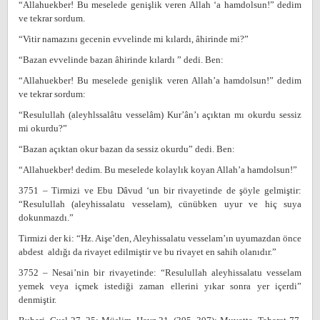
“Allahuekber! Bu meselede genişlik veren Allah ‘a hamdolsun!” dedim
ve tekrar sordum.
“Vitir namazını gecenin evvelinde mi kılardı, âhirinde mi?”
“Bazan evvelinde bazan âhirinde kılardı ” dedi. Ben:
“Allahuekber! Bu meselede genişlik veren Allah’a hamdolsun!” dedim
ve tekrar sordum:
“Resulullah (aleyhlssalâtu vesselâm) Kur’ân’ı açıktan mı okurdu sessiz
mi okurdu?”
“Bazan açıktan okur bazan da sessiz okurdu” dedi. Ben:
“Allahuekber! dedim. Bu meselede kolaylık koyan Allah’a hamdolsun!”
3751 – Tirmizi ve Ebu Dâvud ‘un bir rivayetinde de şöyle gelmiştir:
“Resulullah (aleyhissalatu vesselam), cünübken uyur ve hiç suya
dokunmazdı.”
Tirmizi der ki: “Hz. Aişe’den, Aleyhissalatu vesselam’ın uyumazdan önce
abdest aldığı da rivayet edilmiştir ve bu rivayet en sahih olanıdır.”
3752 – Nesai’nin bir rivayetinde: “Resulullah aleyhissalatu vesselam
yemek veya içmek istediği zaman ellerini yıkar sonra yer içerdi”
denmiştir.