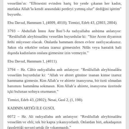
vesselâm’ın: “Elbisesini evinden hariç bir yerde çıkaran her kadın,
mutlaka Allah’la kendi arasındaki perdeyi yırtmış olur” dediğini işittim”
buyurdu.
Ebu Davud, Hammam 1, (4009, 4010); Tirmizi, Edeb 43, (2803, 2804).
3793 – Abdullah İmnu Amr İbni’l-As radıyallahu anhüma anlatıyor:
“Resûlullah aleyhissalâtu vesselâm buyurdular ki: “Size Acem diyarının
fethi müyesser olacak. Oralarda hammam denen evlere rastlıyacaksınız.
Sakın ola erkekler onlara izarsız girmesinler. Nifâs veya hastalık hali
dışında kadınların oralara girmesine izin vermeyin.”
Ebu Davud, Hammam 1, (4011).
3794 – Hz. Câbir radıyallahu anh anlatıyor: “Resûlullah aleyhissalâtu
vesselâm buyurdular ki: “Allah ve ahiret gününe inanan kimse izarsız
hammama girmesin. Kim Allah’a ve ahirete inanıyorsa, bir özrü olmadan
hanımını hammâma sokmasın. Kim Allah’a ahirete, inanıyorsa üzerinde
içki bulunan sofraya oturmasın.”
Tirmizi, Edeb 43, (2802); Nesai, Gusl 2, (1, 198).
KADININ ARTIĞI İLE GUSÜL
6072 – Hz. Ali radıyallahu anh anlatıyor: “Resûlullah aleyhissalâtu
vesselâm ve ehli; tek bir kapta yıkanıyorlardı. Onlardan biri, arkadaşının
(guslettiği suyun) artığı ile yıkanmazdı.”