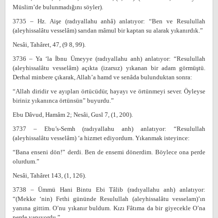
Müslim’de bulunmadığını söyler).
3735 – Hz. Aişe (radıyallahu anhâ) anlatıyor: “Ben ve Resulullah
(aleyhissalâtu vesselâm) sarıdan mâmul bir kaptan su alarak yıkanırdık.”
Nesâi, Tahâret, 47, (9 8, 99).
3736 – Ya ‘la İbnu Ümeyye (radıyallahu anh) anlatıyor: “Resulullah
(aleyhissalâtu vesselâm) açıkta (izarsız) yıkanan bir adam görmüştü.
Derhal minbere çıkarak, Allah’a hamd ve senâda bulunduktan sonra:
“Allah diridir ve ayıpları örtücüdür, hayayı ve örtünmeyi sever. Öyleyse
biriniz yıkanınca örtünsün” buyurdu.”
Ebu Dâvud, Hamâm 2; Nesâi, Gusl 7, (1, 200).
3737 – Ebu’s-Semh (radıyallahu anh) anlatıyor: “Resulullah
(aleyhissalâtu vesselâm) ‘a hizmet ediyordum. Yıkanmak isteyince:
“Bana enseni dön!” derdi. Ben de ensemi dönerdim. Böylece ona perde
olurdum.”
Nesâi, Tahâret 143, (1, 126).
3738 – Ümmü Hani Bintu Ebi Tâlib (radıyallahu anh) anlatıyor:
“(Mekke ‘nin) Fethi gününde Resulullah (aleyhissalâtu vesselam)’ın
yanına gittim. O’nu yıkanır buldum. Kızı Fâtıma da bir giyecekle O’na
perde yapıyordu.”