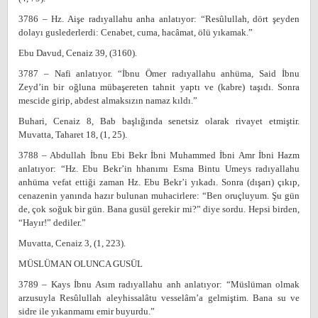
3786 – Hz. Aişe radıyallahu anha anlatıyor: “Resûlullah, dört şeyden
dolayı guslederlerdi: Cenabet, cuma, hacâmat, ölü yıkamak.”
Ebu Davud, Cenaiz 39, (3160).
3787 – Nafi anlatıyor. “İbnu Ömer radıyallahu anhüma, Said İbnu
Zeyd’in bir oğluna mübaşereten tahnit yaptı ve (kabre) taşıdı. Sonra
mescide girip, abdest almaksızın namaz kıldı.”
Buhari, Cenaiz 8, Bab başlığında senetsiz olarak rivayet etmiştir.
Muvatta, Taharet 18, (1, 25).
3788 – Abdullah İbnu Ebi Bekr İbni Muhammed İbni Amr İbni Hazm
anlatıyor: “Hz. Ebu Bekr’in hhanımı Esma Bintu Umeys radıyallahu
anhüma vefat ettiği zaman Hz. Ebu Bekr’i yıkadı. Sonra (dışarı) çıkıp,
cenazenin yanında hazır bulunan muhacirlere: “Ben oruçluyum. Şu gün
de, çok soğuk bir gün. Bana gusül gerekir mi?” diye sordu. Hepsi birden,
“Hayır!” dediler.”
Muvatta, Cenaiz 3, (1, 223).
MÜSLÜMAN OLUNCA GUSÜL
3789 – Kays İbnu Asım radıyallahu anh anlatıyor: “Müslüman olmak
arzusuyla Resûlullah aleyhissalâtu vesselâm’a gelmiştim. Bana su ve
sidre ile yıkanmamı emir buyurdu.”