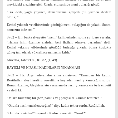
mevkideki arazisine gitti. Orada, elbisesinde meni bulaşığı gördü.
“Biz dedi, yağlı yeyince, damarlarımız gevşedi (bu yüzden ihtilam
olduk).”
Derhal yıkandı ve elbisesinde gördüğü meni bulaşığını da yıkadı. Sonra,
namazını iade etti.”
3762 – Bir başka rivayette “meni” kalimesinden sonra şu ibare yer alır:
“Halkın işini üzerime alalıdan beri ihtilam olmaya başladım” dedi.
Derhal yıkanıp elbisesinde gördüğü bulaşığı yıkadı. Sonra kuşlukta
güneş tam olarak yükselince namazını kıldı.”
Muvatta, Taharet 80, 81, 82, (1, 49).
HAYIZLI VE NİFASLI KADINLARIN YIKANMASI
3763 – Hz. Aişe radıyallahu anha anlatıyor: “Ensardan bir kadın,
Resûlullah aleyhissalâtu vesselâm’a hayızdan nasıl yıkanacağını sordu.
Bunun üzerine, Aleyhissalatu vesselam da nasıl yıkanacaksa öyle emretti
ve dedi ki:
“Miske bulanmış bir (bez, pamuk vs.) parçası al. Onunla temizlen!”
“Onunla nasıl temizleneceğim?” diye kadın tekrar sordu. Resûlullah:
“Onunla temizlen!” buyurdu. Kadın tekrar etti: “Nasıl?”