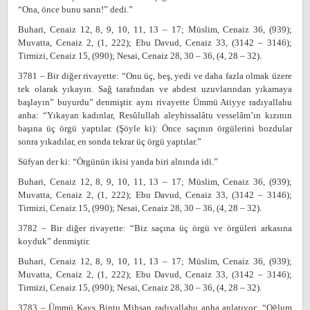
“Ona, önce bunu sarın!” dedi.”
Buhari, Cenaiz 12, 8, 9, 10, 11, 13 – 17; Müslim, Cenaiz 36, (939);
Muvatta, Cenaiz 2, (1, 222); Ebu Davud, Cenaiz 33, (3142 – 3146);
Tirmizi, Cenaiz 15, (990); Nesai, Cenaiz 28, 30 – 36, (4, 28 – 32).
3781 – Bir diğer rivayette: “Onu üç, beş, yedi ve daha fazla olmak üzere
tek olarak yıkayın. Sağ tarafından ve abdest uzuvlarından yıkamaya
başlayın” buyurdu” denmiştir. aynı rivayette Ümmü Atiyye radıyallahu
anha: “Yıkayan kadınlar, Resûlullah aleyhissalâtu vesselâm’ın kızının
başına üç örgü yaptılar. (Şöyle ki): Önce saçının örgülerini bozdular
sonra yıkadılar, en sonda tekrar üç örgü yaptılar.”
Süfyan der ki: “Örgünün ikisi yanda biri alnında idi.”
Buhari, Cenaiz 12, 8, 9, 10, 11, 13 – 17; Müslim, Cenaiz 36, (939);
Muvatta, Cenaiz 2, (1, 222); Ebu Davud, Cenaiz 33, (3142 – 3146);
Tirmizi, Cenaiz 15, (990); Nesai, Cenaiz 28, 30 – 36, (4, 28 – 32).
3782 – Bir diğer rivayette: “Biz saçına üç örgü ve örgüleri arkasına
koyduk” denmiştir.
Buhari, Cenaiz 12, 8, 9, 10, 11, 13 – 17; Müslim, Cenaiz 36, (939);
Muvatta, Cenaiz 2, (1, 222); Ebu Davud, Cenaiz 33, (3142 – 3146);
Tirmizi, Cenaiz 15, (990); Nesai, Cenaiz 28, 30 – 36, (4, 28 – 32).
3783 – Ümmü Kays Bintu Mihsan radıyallahu anha anlatıyor: “Oğlum