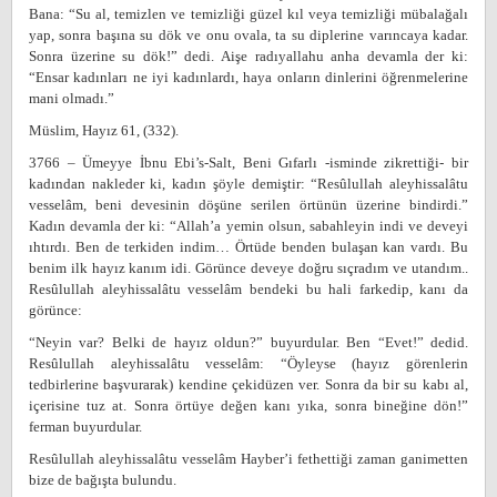
Bana: “Su al, temizlen ve temizliği güzel kıl veya temizliği mübalağalı
yap, sonra başına su dök ve onu ovala, ta su diplerine varıncaya kadar.
Sonra üzerine su dök!” dedi. Aişe radıyallahu anha devamla der ki:
“Ensar kadınları ne iyi kadınlardı, haya onların dinlerini öğrenmelerine
mani olmadı.”
Müslim, Hayız 61, (332).
3766 – Ümeyye İbnu Ebi’s-Salt, Beni Gıfarlı -isminde zikrettiği- bir
kadından nakleder ki, kadın şöyle demiştir: “Resûlullah aleyhissalâtu
vesselâm, beni devesinin döşüne serilen örtünün üzerine bindirdi.”
Kadın devamla der ki: “Allah’a yemin olsun, sabahleyin indi ve deveyi
ıhtırdı. Ben de terkiden indim… Örtüde benden bulaşan kan vardı. Bu
benim ilk hayız kanım idi. Görünce deveye doğru sıçradım ve utandım..
Resûlullah aleyhissalâtu vesselâm bendeki bu hali farkedip, kanı da
görünce:
“Neyin var? Belki de hayız oldun?” buyurdular. Ben “Evet!” dedid.
Resûlullah aleyhissalâtu vesselâm: “Öyleyse (hayız görenlerin
tedbirlerine başvurarak) kendine çekidüzen ver. Sonra da bir su kabı al,
içerisine tuz at. Sonra örtüye değen kanı yıka, sonra bineğine dön!”
ferman buyurdular.
Resûlullah aleyhissalâtu vesselâm Hayber’i fethettiği zaman ganimetten
bize de bağışta bulundu.