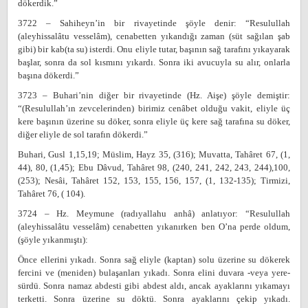
dökerdik.”
3722 – Sahiheyn’in bir rivayetinde şöyle denir: “Resulullah
(aleyhissalâtu vesselâm), cenabetten yıkandığı zaman (süt sağılan şab
gibi) bir kab(ta su) isterdi. Onu eliyle tutar, başının sağ tarafını yıkayarak
başlar, sonra da sol kısmını yıkardı. Sonra iki avucuyla su alır, onlarla
başına dökerdi.”
3723 – Buhari’nin diğer bir rivayetinde (Hz. Aişe) şöyle demiştir:
“(Resulullah’ın zevcelerinden) birimiz cenâbet olduğu vakit, eliyle üç
kere başının üzerine su döker, sonra eliyle üç kere sağ tarafına su döker,
diğer eliyle de sol tarafın dökerdi.”
Buhari, Gusl 1,15,19; Müslim, Hayz 35, (316); Muvatta, Tahâret 67, (1,
44), 80, (1,45); Ebu Dâvud, Tahâret 98, (240, 241, 242, 243, 244),100,
(253); Nesâi, Tahâret 152, 153, 155, 156, 157, (1, 132-135); Tirmizi,
Tahâret 76, ( 104).
3724 – Hz. Meymune (radıyallahu anhâ) anlatıyor: “Resulullah
(aleyhissalâtu vesselâm) cenabetten yıkanırken ben O’na perde oldum,
(şöyle yıkanmıştı):
Önce ellerini yıkadı. Sonra sağ eliyle (kaptan) solu üzerine su dökerek
fercini ve (meniden) bulaşanları yıkadı. Sonra elini duvara -veya yere-
sürdü. Sonra namaz abdesti gibi abdest aldı, ancak ayaklarını yıkamayı
terketti. Sonra üzerine su döktü. Sonra ayaklarını çekip yıkadı.