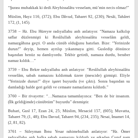
“Şurası muhakkak ki dedi Aleyhissalâtu vesselam, mü’min necis olmaz!”
Müslim, Hayz 116, (372); Ebu Dâvud, Taharet 92, (230); Nesâi, Tahâret
172, (1, 145).
3758 – Hz. Ebu Hüreyre radıyallahu anh anlatıyor. “Namaza kalkılıp
saflar düzlenmişti ki Resûlullah aleyhissalâtu vesselâm geldi,
namazgâhına geçti. O anda cünüb olduğunu hatırları. Bize: “Yerinizde
durun!” deyip, hemen ayrılıp yıkanmaya gitti. Gusledip dönünce
başından henüz su damlıyordu. Tekbir getirdi, namaza durdu, beraber
namaz kıldık…”
3759 – Ebu Bekre radıyallahu anh anlatıyor: “Resûlullah aleyhissalâtu
vesselâm, sabah namazını kıldırmak üzere (mescide) girmişti. Eliyle
“Yerinizde durun!” diye işaret buyurdu (ve çıktı). Sonra başından su
damladığı halde geri geldi ve cemaate namazlarını kıldırdı.”
3760 – Bir rivayette: “…Namazıa tamamlayınca: “Ben de bir insanım.
(İlk geldiğimde) cünübtüm” buyurdu” denmiştir.
Buhari, Gusl 17, Ezan 24, 25; Müslim, Mesacid 157, (605); Muvatta,
Taharet 79, (1, 48); Ebu Davud, Taharet 94, (234, 235); Nesai, İmamet 14,
(2, 81, 82).
3761 – Süleyman İbnu Yesar rahimehullah anlatıyor: “Hz. Ömer
radıyallahu anh halka sabah namazını kıldırdı ve arkadan Curuf nam