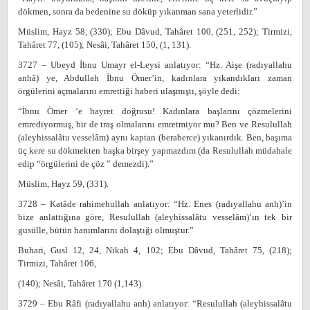
dökmen, sonra da bedenine su döküp yıkanman sana yeterlidir.”
Müslim, Hayz 58, (330); Ebu Dâvud, Tahâret 100, (251, 252); Tirmizi,
Tahâret 77, (105); Nesâi, Tahâret 150, (1, 131).
3727 – Ubeyd İbnu Umayr el-Leysi anlatıyor: “Hz. Aişe (radıyallahu
anhâ) ye, Abdullah İbnu Ömer’in, kadınlara yıkandıkları zaman
örgülerini açmalarını emrettiği haberi ulaşmıştı, şöyle dedi:
“İbnu Ömer ‘e hayret doğrusu! Kadınlara başlarını çözmelerini
emrediyormuş, bir de traş olmalarını emretmiyor mu? Ben ve Resulullah
(aleyhissalâtu vesselâm) aynı kaptan (beraberce) yıkanırdık. Ben, başıma
üç kere su dökmekten başka birşey yapmazdım (da Resulullah müdahale
edip “örgülerini de çöz ” demezdi).”
Müslim, Hayz 59, (331).
3728 – Katâde rahimehullah anlatıyor: “Hz. Enes (radıyallahu anh)’in
bize anlattığına göre, Resulullah (aleyhissalâtu vesselâm)’ın tek bir
gusülle, bütün hanımlarını dolaştığı olmuştur.”
Buhari, Gusl 12, 24, Nikah 4, 102; Ebu Dâvud, Tahâret 75, (218);
Tirmizi, Tahâret 106,
(140); Nesâi, Tahâret 170 (1,143).
3729 – Ebu Râfi (radıyallahu anh) anlatıyor: “Resulullah (aleyhissalâtu