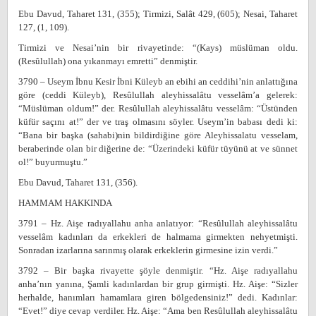
Ebu Davud, Taharet 131, (355); Tirmizi, Salât 429, (605); Nesai, Taharet
127, (1, 109).
Tirmizi ve Nesai’nin bir rivayetinde: “(Kays) müslüman oldu.
(Resûlullah) ona yıkanmayı emretti” denmiştir.
3790 – Useym İbnu Kesir İbni Küleyb an ebihi an ceddihi’nin anlattığına
göre (ceddi Küleyb), Resûlullah aleyhissalâtu vesselâm’a gelerek:
“Müslüman oldum!” der. Resûlullah aleyhissalâtu vesselâm: “Üstünden
küfür saçını at!” der ve traş olmasını söyler. Useym’in babası dedi ki:
“Bana bir başka (sahabi)nin bildirdiğine göre Aleyhissalatu vesselam,
beraberinde olan bir diğerine de: “Üzerindeki küfür tüyünü at ve sünnet
ol!” buyurmuştu.”
Ebu Davud, Taharet 131, (356).
HAMMAM HAKKINDA
3791 – Hz. Aişe radıyallahu anha anlatıyor: “Resûlullah aleyhissalâtu
vesselâm kadınları da erkekleri de halmama girmekten nehyetmişti.
Sonradan izarlarına sarınmış olarak erkeklerin girmesine izin verdi.”
3792 – Bir başka rivayette şöyle denmiştir. “Hz. Aişe radıyallahu
anha’nın yanına, Şamli kadınlardan bir grup girmişti. Hz. Aişe: “Sizler
herhalde, hanımları hamamlara giren bölgedensiniz!” dedi. Kadınlar:
“Evet!” diye cevap verdiler. Hz. Aişe: “Ama ben Resûlullah aleyhissalâtu