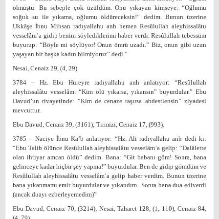
ölmüştü. Bu sebeple çok üzüldüm. Onu yıkayan kimseye: “Oğlumu
soğuk su ile yıkama, oğlumu öldüreceksin!” dedim. Bunun üzerine
Ukkâşe İbnu Mihsan radıyallahu anh hemen Resûlullah aleyhissalâtu
vesselâm’a gidip benim söylediklerimi haber verdi. Resûlullah tebessüm
buyurup: “Böyle mi söylüyor! Onun ömrü uzadı.” Biz, onun gibi uzun
yaşayan bir başka kadın bilmiyoruz” dedi.”
Nesai, Cenaiz 29, (4, 29).
3784 – Hz. Ebu Hüreyre radıyallahu anh anlatıyor: “Resûlullah
aleyhissalâtu vesselâm: “Kim ölü yıkarsa, yıkansın” buyurdular.” Ebu
Davud’un rivayetinde: “Kim de cenaze taşırsa abdestlensin” ziyadesi
mevcuttur.
Ebu Davud, Cenaiz 39, (3161); Tirmizi, Cenaiz 17, (993).
3785 – Naciye İbnu Ka’b anlatıyor: “Hz. Ali radıyallahu anh dedi ki:
“Ebu Talib ölünce Resûlullah aleyhissalâtu vesselâm’a gelip: “Dalâlette
olan ihtiyar amcan öldü” dedim. Bana: “Git babanı göm! Sonra, bana
gelinceye kadar hiçbir şey yapma!” buyurdular. Ben de gidip gömdüm ve
Resûlullah aleyhissalâtu vesselâm’a gelip haber verdim. Bunun üzerine
bana yıkanmamı emir buyurdular ve yıkandım.. Sonra bana dua ediverdi
(ancak duayı ezberleyemedim)”
Ebu Davud, Cenaiz 70, (3214); Nesai, Taharet 128, (1, 110), Cenaiz 84,
(4, 79).