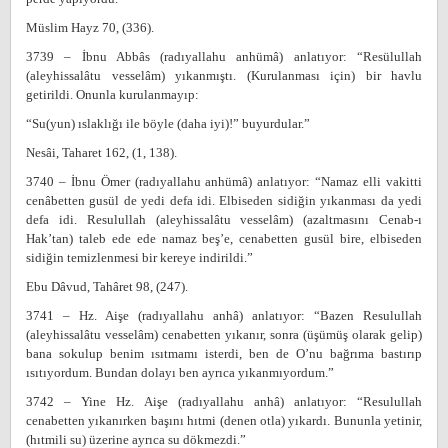
Müslim Hayz 70, (336).
3739 – İbnu Abbâs (radıyallahu anhümâ) anlatıyor: “Resülullah
(aleyhissalâtu vesselâm) yıkanmıştı. (Kurulanması için) bir havlu
getirildi. Onunla kurulanmayıp:
“Su(yun) ıslaklığı ile böyle (daha iyi)!” buyurdular.”
Nesâi, Taharet 162, (1, 138).
3740 – İbnu Ömer (radıyallahu anhümâ) anlatıyor: “Namaz elli vakitti
cenâbetten gusül de yedi defa idi. Elbiseden sidiğin yıkanması da yedi
defa idi. Resulullah (aleyhissalâtu vesselâm) (azaltmasını Cenab-ı
Hak’tan) taleb ede ede namaz beş’e, cenabetten gusül bire, elbiseden
sidiğin temizlenmesi bir kereye indirildi.”
Ebu Dâvud, Tahâret 98, (247).
3741 – Hz. Aişe (radıyallahu anhâ) anlatıyor: “Bazen Resulullah
(aleyhissalâtu vesselâm) cenabetten yıkanır, sonra (üşümüş olarak gelip)
bana sokulup benim ısıtmamı isterdi, ben de O’nu bağrıma bastırıp
ısıtıyordum. Bundan dolayı ben ayrıca yıkanmıyordum.”
3742 – Yine Hz. Aişe (radıyallahu anhâ) anlatıyor: “Resulullah
cenabetten yıkanırken başını hıtmi (denen otla) yıkardı. Bununla yetinir,
(hıtmili su) üzerine ayrıca su dökmezdi.”