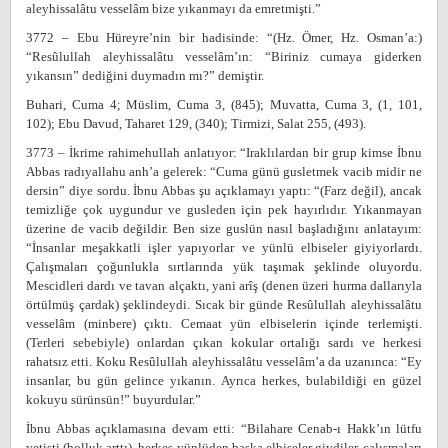
aleyhissalâtu vesselâm bize yıkanmayı da emretmişti.”
3772 – Ebu Hüreyre’nin bir hadisinde: “(Hz. Ömer, Hz. Osman’a:)
“Resûlullah aleyhissalâtu vesselâm’ın: “Biriniz cumaya giderken
yıkansın” dediğini duymadın mı?” demiştir.
Buhari, Cuma 4; Müslim, Cuma 3, (845); Muvatta, Cuma 3, (1, 101,
102); Ebu Davud, Taharet 129, (340); Tirmizi, Salat 255, (493).
3773 – İkrime rahimehullah anlatıyor: “Iraklılardan bir grup kimse İbnu
Abbas radıyallahu anh’a gelerek: “Cuma günü gusletmek vacib midir ne
dersin” diye sordu. İbnu Abbas şu açıklamayı yaptı: “(Farz değil), ancak
temizliğe çok uygundur ve gusleden için pek hayırlıdır. Yıkanmayan
üzerine de vacib değildir. Ben size guslün nasıl başladığını anlatayım:
“İnsanlar meşakkatli işler yapıyorlar ve yünlü elbiseler giyiyorlardı.
Çalışmaları çoğunlukla sırtlarında yük taşımak şeklinde oluyordu.
Mescidleri dardı ve tavan alçaktı, yani arîş (denen üzeri hurma dallarıyla
örtülmüş çardak) şeklindeydi. Sıcak bir günde Resûlullah aleyhissalâtu
vesselâm (minbere) çıktı. Cemaat yün elbiselerin içinde terlemişti.
(Terleri sebebiyle) onlardan çıkan kokular ortalığı sardı ve herkesi
rahatsız etti. Koku Resûlullah aleyhissalâtu vesselâm’a da uzanınca: “Ey
insanlar, bu gün gelince yıkanın. Ayrıca herkes, bulabildiği en güzel
kokuyu sürünsün!” buyurdular.”
İbnu Abbas açıklamasına devam etti: “Bilahare Cenab-ı Hakk’ın lütfu
yetişti (bolluk arttı), herkes yünlüden başka elbiseler giydiler, çalışmaları