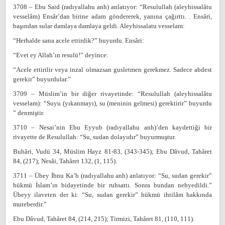
3708 – Ebu Said (radıyallahu anh) anlatıyor: “Resulullah (aleyhissalâtu
vesselâm) Ensâr’dan birine adam göndererek, yanına çağırttı. . Ensâri,
başından sular damlaya damlaya geldi. Aleyhissalatu vesselam:
“Herhalde sana acele ettirdik?” buyurdu. Ensâri:
“Evet ey Allah’ın resulü!” deyince:
“Acele ettirilir veya inzal olmazsan gusletmen gerekmez. Sadece abdest
gerekir” buyurdular.”
3709 – Müslim’in bir diğer rivayetinde: “Resulullah (aleyhissalâtu
vesselam): “Suyu (yıkanmayı), su (meninin gelmesi) gerektirir” buyurdu
” denmiştir.
3710 – Nesai’nin Ebu Eyyub (radıyallahu anh)’den kaydettiği bir
rivayette de Resulullah: “Su, sudan dolayıdır” buyurmuştur.
Buhâri, Vudü 34, Müslim Hayz 81-83, (343-345); Ebu Dâvud, Tahâret
84, (217); Nesâi, Tahâret 132, (1, 115).
3711 – Übey İbnu Ka’b (radıyallahu anh) anlatıyor: “Su, sudan gerekir”
hükmü İslam’ın bidayetinde bir ruhsattı. Sonra bundan nehyedildi.”
Übeyy ilaveten der ki: “Su, sudan gerekir” hükmü ihtilâm hakkında
muteberdir.”
Ebu Dâvud, Tahâret 84, (214, 215); Tirmizi, Tahâret 81, (110, 111).