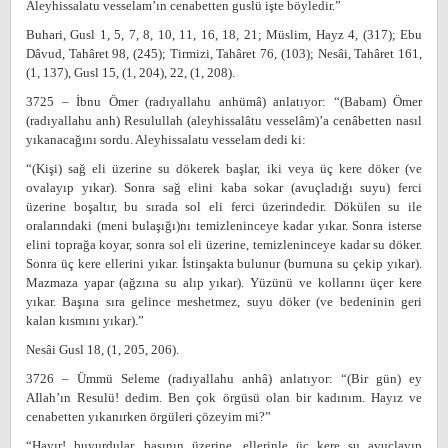
Aleyhissalatu vesselam’ın cenabetten guslü işte böyledir.”
Buhari, Gusl 1, 5, 7, 8, 10, 11, 16, 18, 21; Müslim, Hayz 4, (317); Ebu
Dâvud, Tahâret 98, (245); Tirmizi, Tahâret 76, (103); Nesâi, Tahâret 161,
(1, 137), Gusl 15, (1, 204), 22, (1, 208).
3725 – İbnu Ömer (radıyallahu anhümâ) anlatıyor: “(Babam) Ömer
(radıyallahu anh) Resulullah (aleyhissalâtu vesselâm)’a cenâbetten nasıl
yıkanacağını sordu. Aleyhissalatu vesselam dedi ki:
“(Kişi) sağ eli üzerine su dökerek başlar, iki veya üç kere döker (ve
ovalayıp yıkar). Sonra sağ elini kaba sokar (avuçladığı suyu) ferci
üzerine boşaltır, bu sırada sol eli ferci üzerindedir. Dökülen su ile
oralarındaki (meni bulaşığı)nı temizleninceye kadar yıkar. Sonra isterse
elini toprağa koyar, sonra sol eli üzerine, temizleninceye kadar su döker.
Sonra üç kere ellerini yıkar. İstinşakta bulunur (burnuna su çekip yıkar).
Mazmaza yapar (ağzına su alıp yıkar). Yüzünü ve kollarını üçer kere
yıkar. Başına sıra gelince meshetmez, suyu döker (ve bedeninin geri
kalan kısmını yıkar).”
Nesâi Gusl 18, (1, 205, 206).
3726 – Ümmü Seleme (radıyallahu anhâ) anlatıyor: “(Bir gün) ey
AIlah’ın Resulü! dedim. Ben çok örgüsü olan bir kadınım. Hayız ve
cenabetten yıkanırken örgüleri çözeyim mi?”
“Hayır! buyurdular, başının üzerine, ellerinle üç kere su avuçlayıp