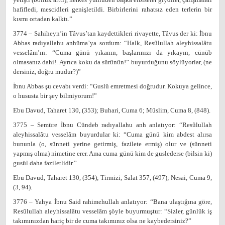
hafifledi, mescidleri genişletildi. Birbirlerini rahatsız eden terlerin bir
kısmı ortadan kalktı.”
3774 – Sahiheyn’in Tâvus’tan kaydettikleri rivayette, Tâvus der ki: İbnu
Abbas radıyallahu anhüma’ya sordum: “Halk, Resûlullah aleyhissalâtu
vesselâm’ın: “Cuma günü yıkanın, başlarınızı da yıkayın, cünüb
olmasanız dahi!. Ayrıca koku da sürünün!” buyurduğunu söylüyorlar, (ne
dersiniz, doğru mudur?)”
İbnu Abbas şu cevabı verdi: “Guslü emretmesi doğrudur. Kokuya gelince,
o hususta bir şey bilmiyorum!”
Ebu Davud, Taharet 130, (353); Buhari, Cuma 6; Müslim, Cuma 8, (848).
3775 – Semüre İbnu Cündeb radıyallahu anh anlatıyor: “Resûlullah
aleyhissalâtu vesselâm buyurdular ki: “Cuma günü kim abdest alırsa
bununla (o, sünneti yerine getirmiş, fazilete ermiş) olur ve (sünneti
yapmış olma) nimetine erer. Ama cuma günü kim de guslederse (bilsin ki)
gusül daha faziletlidir.”
Ebu Davud, Taharet 130, (354); Tirmizi, Salat 357, (497); Nesai, Cuma 9,
(3, 94).
3776 – Yahya İbnu Said rahimehullah anlatıyor: “Bana ulaştığına göre,
Resûlullah aleyhissalâtu vesselâm şöyle buyurmuştur: “Sizler, günlük iş
takımınızdan hariç bir de cuma takımınız olsa ne kaybedersiniz?”