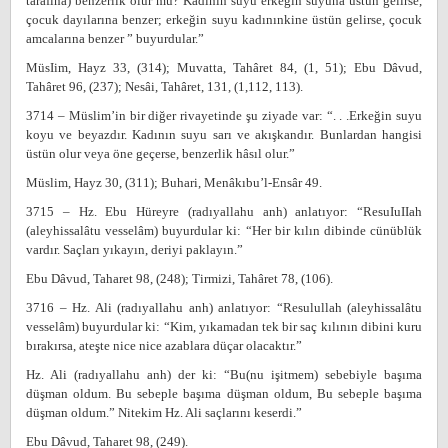
tarafına) benzerlik olur mu? Kadının suyu erkeğin suyuna üstün gelirse,
çocuk dayılarına benzer; erkeğin suyu kadınınkine üstün gelirse, çocuk
amcalarına benzer ” buyurdular.”
MüsIim, Hayz 33, (314); Muvatta, Tahâret 84, (1, 51); Ebu Dâvud,
Tahâret 96, (237); Nesâi, Tahâret, 131, (1,112, 113).
3714 – Müslim’in bir diğer rivayetinde şu ziyade var: “. . .Erkeğin suyu
koyu ve beyazdır. Kadının suyu sarı ve akışkandır. Bunlardan hangisi
üstün olur veya öne geçerse, benzerlik hâsıl olur.”
Müslim, Hayz 30, (311); Buhari, Menâkıbu’l-Ensâr 49.
3715 – Hz. Ebu Hüreyre (radıyallahu anh) anlatıyor: “ResuIuIIah
(aleyhissalâtu vesselâm) buyurdular ki: “Her bir kılın dibinde cünüblük
vardır. Saçları yıkayın, deriyi paklayın.”
Ebu Dâvud, Taharet 98, (248); Tirmizi, Tahâret 78, (106).
3716 – Hz. Ali (radıyallahu anh) anlatıyor: “Resulullah (aleyhissalâtu
vesselâm) buyurdular ki: “Kim, yıkamadan tek bir saç kılının dibini kuru
bırakırsa, ateşte nice nice azablara düçar olacaktır.”
Hz. Ali (radıyallahu anh) der ki: “Bu(nu işitmem) sebebiyle başıma
düşman oldum. Bu sebeple başıma düşman oldum, Bu sebeple başıma
düşman oldum.” Nitekim Hz. Ali saçlarını keserdi.”
Ebu Dâvud, Taharet 98, (249).