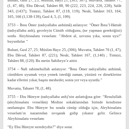
Buhari, Gusl 27, 25; Müslim, Hayz 21, (305, 307); Muvatta, Taharet 77,
(1, 47, 48); Ebu Dâvud, Tahâret 88, 90 (222, 223, 224, 226, 228); Salât
343, (1437); Tirmizi, Tahâret 87, (118, 119); Nesâi, Tahâret 163, 164,
165, 166 (1,138-139), Gusl 4, 5, (1, 199).
3753 – İbnu Ömer (radıyallahu anhümâ) anlatıyor: “Ömer İbnu’l-Hattab
(radıyallahu anh), geceleyin Cünüb olduğunu, (ne yapması gerektiğini)
sordu. Aleyhissalatu vesselam: “Abdest al, uzvunu yıka, sonra uyu!”
buyurdular. “
Buhari, Gusl 27, 25; Müslim Hayz 25, (306); Muvatta, Tahâret 76 (1, 47);
Ebu Dâvud, Tahâret 87, (221); Nesâi, Tahâret 167, (1,140) ; Tirmizi,
Tahâret 88, (120). Bu metin Sahiheyn’e aittir.
3754 – Nafi rahimehullah anlatıyor: “İbnu Ömer radıyallahu anhümâ,
cünübken uyumak veya yemek istediği zaman, yüzünü ve dirseklerine
kadar ellerini yıkar, başını mesheder, sonra yer veya uyurdu.”
Muvatta, Taharet 78, (1, 48).
3755 – Ebu Hüreyre (radıyallahu anh)’nin anlattığına göre: “Resulullah
(aleyhissalatu vesselâm) Medine sokaklarından birinde kendisine
rastlamıştır. Ebu Hüreyre bu sırada cünüp olduğu için, Aleyhissalatu
vesselam’ın nazarından sıvışarak gidip yıkanır gelir. Gelince
Aleyhissalatu vesselam:
“Ey Ebu Hüreyre neredeydin?” diye sorar.