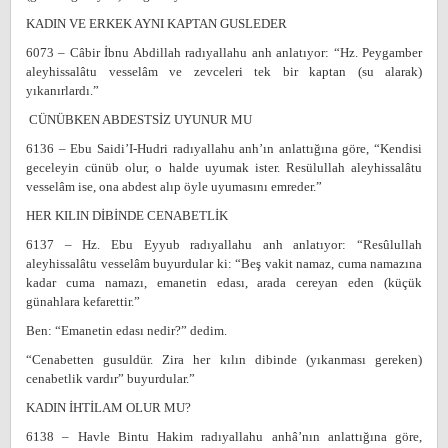
KADIN VE ERKEK AYNI KAPTAN GUSLEDER
6073 – Câbir İbnu Abdillah radıyallahu anh anlatıyor: “Hz. Peygamber
aleyhissalâtu vesselâm ve zevceleri tek bir kaptan (su alarak)
yıkanırlardı.”
CÜNÜBKEN ABDESTSİZ UYUNUR MU
6136 – Ebu Saidi’I-Hudri radıyallahu anh’ın anlattığına göre, “Kendisi
geceleyin cünüb olur, o halde uyumak ister. Resülullah aleyhissalâtu
vesselâm ise, ona abdest alıp öyle uyumasını emreder.”
HER KILIN DİBİNDE CENABETLİK
6137 – Hz. Ebu Eyyub radıyallahu anh anlatıyor: “Resûlullah
aleyhissalâtu vesselâm buyurdular ki: “Beş vakit namaz, cuma namazına
kadar cuma namazı, emanetin edası, arada cereyan eden (küçük
günahlara kefarettir.”
Ben: “Emanetin edası nedir?” dedim.
“Cenabetten gusuldür. Zira her kılın dibinde (yıkanması gereken)
cenabetlik vardır” buyurdular.”
KADIN İHTİLAM OLUR MU?
6138 – Havle Bintu Hakim radıyallahu anhâ’nın anlattığına göre,