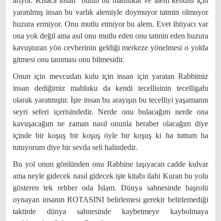
arıyor. Kısaca insan bütün bu mahlukat ve alem kendisi için
yaratılmış insan bu varlık alemiyle doymuyor tatmin olmuyor
huzura ermiyor. Onu mutlu etmiyor bu alem. Evet ihtiyacı var
ona yok değil ama asıl onu mutlu eden onu tatmin eden huzura
kavuşturan yön cevherinin geldiği merkeze yönelmesi o yolda
gitmesi onu tanıması onu bilmesidir.
Onun için mevcudatı kulu için insan için yaratan Rabbimiz
insan dediğimiz mahluku da kendi tecellisinin tecelligahı
olarak yaratmıştır. İşte insan bu arayışın bu tecelliyi yaşamanın
seyri seferi içerisindedir. Nerde onu bulacağım nerde ona
kavuşacağım ne zaman nasıl onunla beraber olacağım diye
içinde bir koşuş bir koşuş öyle bir koşuş ki ha tuttum ha
tutuyorum diye bir sevda seli halindedir.
Bu yol onun gönlünden onu Rabbine taşıyacan cadde kulvar
ama neyle gidecek nasıl gidecek işte kitabı ilahi Kuran bu yolu
gösteren tek rehber oda İslam. Dünya sahnesinde başrolü
oynayan insanın ROTASINI belirlemesi gerekir belirlemediği
taktirde dünya sahnesinde kaybetmeye kaybolmaya