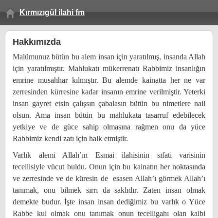
Kırmızıgül ilahi fm
Hakkımızda
Malümunuz bütün bu alem insan için yaratılmış, insanda Allah
için yaratılmıştır. Mahlukatı mükerrenatı Rabbimiz insanlığın
emrine musahhar kılmıştır. Bu alemde kainatta her ne var
zerresinden kürresine kadar insanın emrine verilmiştir. Yeterki
insan gayret etsin çalışsın çabalasın bütün bu nimetlere nail
olsun. Ama insan bütün bu mahlukata tasarruf edebilecek
yetkiye ve de güce sahip olmasına rağmen onu da yüce
Rabbimiz kendi zatı için halk etmiştir.
Varlık alemi Allah’ın Esmai ilahisinin sıfati varisinin
tecellisiyle vücut buldu. Onun için bu kainatın her noktasında
ve zerresinde ve de küresin de esasen Allah’ı görmek Allah’ı
tanımak, onu bilmek sırrı da saklıdır. Zaten insan olmak
demekte budur. İşte insan insan dediğimiz bu varlık o Yüce
Rabbe kul olmak onu tanımak onun tecelligahı olan kalbi