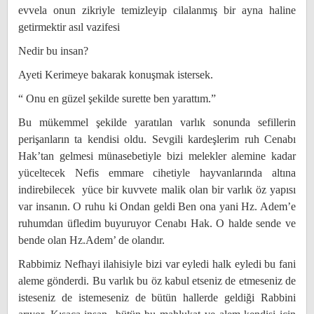
evvela onun zikriyle temizleyip cilalanmış bir ayna haline
getirmektir asıl vazifesi
Nedir bu insan?
Ayeti Kerimeye bakarak konuşmak istersek.
“ Onu en güzel şekilde surette ben yarattım.”
Bu mükemmel şekilde yaratılan varlık sonunda sefillerin
perişanların ta kendisi oldu. Sevgili kardeşlerim ruh Cenabı
Hak’tan gelmesi münasebetiyle bizi melekler alemine kadar
yüceltecek Nefis emmare cihetiyle hayvanlarında altına
indirebilecek yüce bir kuvvete malik olan bir varlık öz yapısı
var insanın. O ruhu ki Ondan geldi Ben ona yani Hz. Adem’e
ruhumdan üfledim buyuruyor Cenabı Hak. O halde sende ve
bende olan Hz.Adem’ de olandır.
Rabbimiz Nefhayi ilahisiyle bizi var eyledi halk eyledi bu fani
aleme gönderdi. Bu varlık bu öz kabul etseniz de etmeseniz de
isteseniz de istemeseniz de bütün hallerde geldiği Rabbini