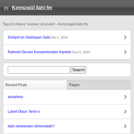
Kırmızıgül ilahi fm
Tag Archives: konser Arşivleri - Kırmızıgül ilahi fm
Dörtyol’un Solmayan Gülü
Eki 2, 2014
Rahmet Gecesi Konserimizden Kareler
Oca 5, 2014
Recent Posts
Pages
ahvalimiz
Lanet Olsun Terör e
ilahi nerelerden dinlenebilir?