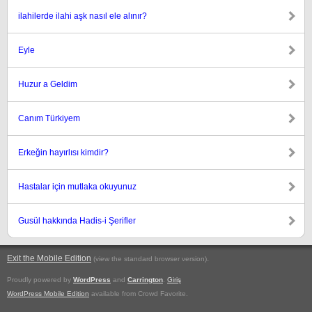
ilahilerde ilahi aşk nasıl ele alınır?
Eyle
Huzur a Geldim
Canım Türkiyem
Erkeğin hayırlısı kimdir?
Hastalar için mutlaka okuyunuz
Gusül hakkında Hadis-i Şerifler
Exit the Mobile Edition
.
(view the standard browser version)
Proudly powered by
WordPress
and
Carrington
.
Giriş
WordPress Mobile Edition
available from Crowd Favorite.